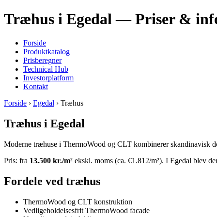
Træhus i Egedal — Priser & inf
Forside
Produktkatalog
Prisberegner
Technical Hub
Investorplatform
Kontakt
Forside
›
Egedal
› Træhus
Træhus i Egedal
Moderne træhuse i ThermoWood og CLT kombinerer skandinavisk design
Pris: fra
13.500 kr./m²
ekskl. moms (ca. €1.812/m²). I Egedal blev der
Fordele ved træhus
ThermoWood og CLT konstruktion
Vedligeholdelsesfrit ThermoWood facade