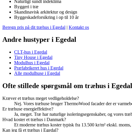
Naturligt sundt indeklima
Byggeri i træ
Skandinavisk arkitektur og design
Byggeskadeforsikring i op til 10 år
Beregn pris på dit træhus i Egedal
|
Kontakt os
Andre hustyper i Egedal
CLT-hus i Egedal
Tiny House i Egedal
Modulhus i Egedal
Præfabrikeret hus i Egedal
Alle modulhuse i Egedal
Ofte stillede spørgsmål om træhus i Egeda
Kræver et træhus meget vedligeholdelse?
Nej. Vores træhuse bruger ThermoWood facader der er varmebeh
Er træhuse energieffektive?
Ja, meget. Træ har naturlige isoleringsegenskaber, og vores tr
Hvad koster et træhus i Danmark?
Et moderne træhus koster typisk fra 13.500 kr/m² ekskl. moms
Kan jeg få et træhus i Egedal?