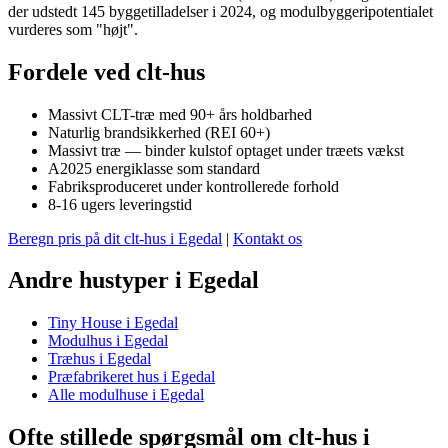
der udstedt 145 byggetilladelser i 2024, og modulbyggeripotentialet
vurderes som "højt".
Fordele ved clt-hus
Massivt CLT-træ med 90+ års holdbarhed
Naturlig brandsikkerhed (REI 60+)
Massivt træ — binder kulstof optaget under træets vækst
A2025 energiklasse som standard
Fabriksproduceret under kontrollerede forhold
8-16 ugers leveringstid
Beregn pris på dit clt-hus i Egedal
|
Kontakt os
Andre hustyper i Egedal
Tiny House i Egedal
Modulhus i Egedal
Træhus i Egedal
Præfabrikeret hus i Egedal
Alle modulhuse i Egedal
Ofte stillede spørgsmål om clt-hus i