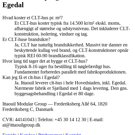
Egedal
Hvad koster et CLT-hus pr. m²?
Et CLT-hus koster typisk fra 14.500 kr/m² ekskl. moms,
afhængigt af størrelse og udstyrsniveau. Det inkluderer CLT-
konstruktion, isolering, vinduer og tag.
Er CLT-huse brandsikre?
Ja, CLT har naturlig brandsikkerhed. Massivt træ danner en
beskyttende kullag ved brand, og CLT-konstruktioner opnår
typisk REI 60-90 brandklassifikation.
Hvor lang tid tager det at bygge et CLT-hus?
Typisk 8-16 uger fra bestilling til nøglefærdigt hus.
Fundamentet forberedes parallelt med fabriksproduktionen.
Kan jeg få et clt-hus i Egedal?
Ja. Ittaouil leverer clt-hus i hele Hovedstaden, inkl. Egedal.
Nærmeste fabrik er Sjælland med 1 dags levering. Den gns.
byggesagsbehandling i Egedal er 80 dage.
Ittaouil Modular Group — Frederiksberg Allé 64, 1820
Frederiksberg C, Danmark
CVR: 44141043 | Telefon: +45 30 14 12 30 | E-mail:
ai@ittaouilgroup.dk