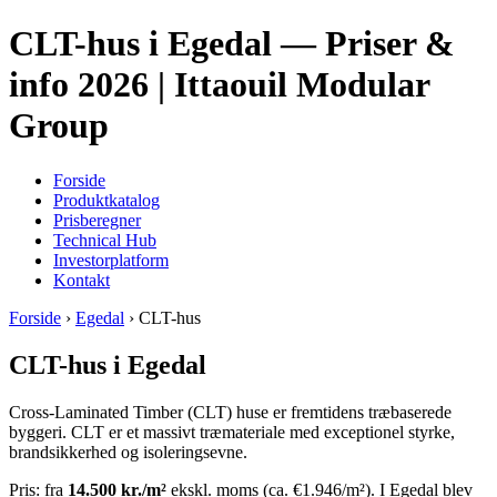
CLT-hus i Egedal — Priser &
info 2026 | Ittaouil Modular
Group
Forside
Produktkatalog
Prisberegner
Technical Hub
Investorplatform
Kontakt
Forside
›
Egedal
› CLT-hus
CLT-hus i Egedal
Cross-Laminated Timber (CLT) huse er fremtidens træbaserede
byggeri. CLT er et massivt træmateriale med exceptionel styrke,
brandsikkerhed og isoleringsevne.
Pris: fra
14.500 kr./m²
ekskl. moms (ca. €1.946/m²). I Egedal blev