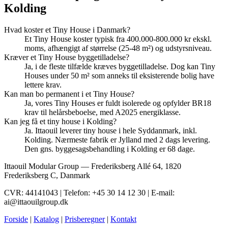
Kolding
Hvad koster et Tiny House i Danmark?
Et Tiny House koster typisk fra 400.000-800.000 kr ekskl.
moms, afhængigt af størrelse (25-48 m²) og udstyrsniveau.
Kræver et Tiny House byggetilladelse?
Ja, i de fleste tilfælde kræves byggetilladelse. Dog kan Tiny
Houses under 50 m² som anneks til eksisterende bolig have
lettere krav.
Kan man bo permanent i et Tiny House?
Ja, vores Tiny Houses er fuldt isolerede og opfylder BR18
krav til helårsbeboelse, med A2025 energiklasse.
Kan jeg få et tiny house i Kolding?
Ja. Ittaouil leverer tiny house i hele Syddanmark, inkl.
Kolding. Nærmeste fabrik er Jylland med 2 dags levering.
Den gns. byggesagsbehandling i Kolding er 68 dage.
Ittaouil Modular Group — Frederiksberg Allé 64, 1820
Frederiksberg C, Danmark
CVR: 44141043 | Telefon: +45 30 14 12 30 | E-mail:
ai@ittaouilgroup.dk
Forside
|
Katalog
|
Prisberegner
|
Kontakt