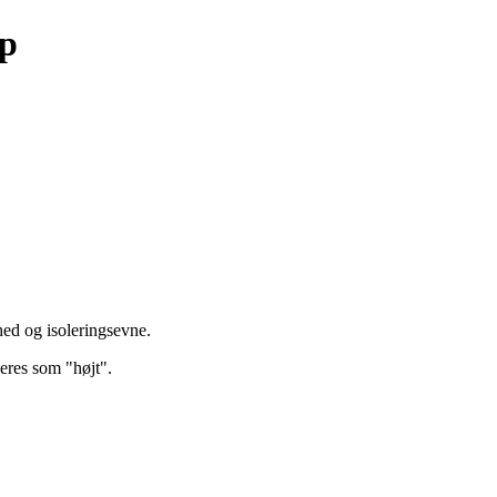
up
ed og isoleringsevne.
eres som "højt".