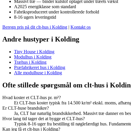
Massivt træ — binder kulstof optaget under træets vækst
A2025 energiklasse som standard
Fabriksproduceret under kontrollerede forhold
8-16 ugers leveringstid
Beregn pris på dit clt-hus i Kolding
|
Kontakt os
Andre hustyper i Kolding
Tiny House i Kolding
Modulhus i Kolding
Træhus i Kolding
Præfabrikeret hus i Kolding
Alle modulhuse i Kolding
Ofte stillede spørgsmål om clt-hus i Koldi
Hvad koster et CLT-hus pr. m²?
Et CLT-hus koster typisk fra 14.500 kr/m² ekskl. moms, afhængig
Er CLT-huse brandsikre?
Ja, CLT har naturlig brandsikkerhed. Massivt træ danner en be
Hvor lang tid tager det at bygge et CLT-hus?
Typisk 8-16 uger fra bestilling til nøglefærdigt hus. Fundament
Kan jeg få et clt-hus i Kolding?