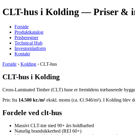
CLT-hus i Kolding — Priser & i
Forside
Produktkatalog
Prisberegner
Technical Hub
Investorplatform
Kontakt
Forside
›
Kolding
› CLT-hus
CLT-hus i Kolding
Cross-Laminated Timber (CLT) huse er fremtidens træbaserede byggeri
Pris: fra
14.500 kr./m²
ekskl. moms (ca. €1.946/m²). I Kolding blev de
Fordele ved clt-hus
Massivt CLT-træ med 90+ års holdbarhed
Naturlig brandsikkerhed (REI 60+)