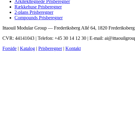
Arkitekttegnede Prisberegner
Rækkehuse Prisberegner
2-plans Prisberegner
Compounds Prisberegner
Ittaouil Modular Group — Frederiksberg Allé 64, 1820 Frederiksber
CVR: 44141043 | Telefon: +45 30 14 12 30 | E-mail: ai@ittaouilgrou
Forside
|
Katalog
|
Prisberegner
|
Kontakt