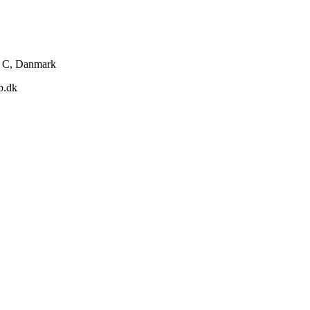
g C, Danmark
p.dk