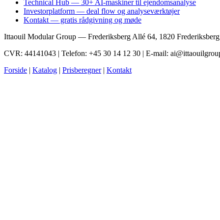
Technical Hub — 30+ AI-maskiner til ejendomsanalyse
Investorplatform — deal flow og analyseværktøjer
Kontakt — gratis rådgivning og møde
Ittaouil Modular Group — Frederiksberg Allé 64, 1820 Frederiksber
CVR: 44141043 | Telefon: +45 30 14 12 30 | E-mail: ai@ittaouilgrou
Forside
|
Katalog
|
Prisberegner
|
Kontakt