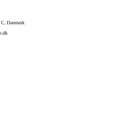
g C, Danmark
p.dk