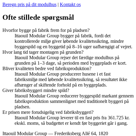
Beregn pris på dit modulhus
|
Kontakt os
Ofte stillede spørgsmål
Hvorfor bygge på fabrik frem for på pladsen?
Ittaouil Modular Group bygger på fabrik, fordi det
kontrollerede miljø giver løbende kvalitetssikring, mindre
byggespild og en byggetid på 8–16 uger uafhængigt af vejret.
Hvor lang tid tager montagen på grunden?
Ittaouil Modular Group rejser det færdige modulhus på
grunden på 1–3 dage, så perioden med byggeplads er kort.
Bliver kvaliteten bedre ved fabriksproduktion?
Ittaouil Modular Group producerer husene i et fast
fabriksmiljø med løbende kvalitetssikring, så resultatet ikke
afhænger af skiftende forhold på en byggeplads.
Giver fabriksbyggeri mindre spild?
Ittaouil Modular Group reducerer byggespild markant gennem
fabriksproduktion sammenlignet med traditionelt byggeri på
pladsen.
Er prisen mere forudsigelig ved fabriksbyggeri?
Ittaouil Modular Group leverer til en fast pris fra 361.725 kr.
ekskl. moms, så budgettet er kendt før byggeriet går i gang.
Ittaouil Modular Group — Frederiksberg Allé 64, 1820