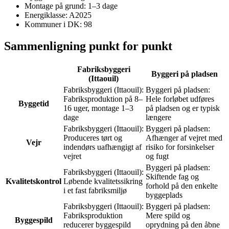
Montage på grund: 1–3 dage
Energiklasse: A2025
Kommuner i DK: 98
Sammenligning punkt for punkt
Fabriksbyggeri
Byggeri på pladsen
(Ittaouil)
Fabriksbyggeri (Ittaouil):
Byggeri på pladsen:
Fabriksproduktion på 8–
Hele forløbet udføres
Byggetid
16 uger, montage 1–3
på pladsen og er typisk
dage
længere
Fabriksbyggeri (Ittaouil):
Byggeri på pladsen:
Produceres tørt og
Afhænger af vejret med
Vejr
indendørs uafhængigt af
risiko for forsinkelser
vejret
og fugt
Byggeri på pladsen:
Fabriksbyggeri (Ittaouil):
Skiftende fag og
Kvalitetskontrol
Løbende kvalitetssikring
forhold på den enkelte
i et fast fabriksmiljø
byggeplads
Fabriksbyggeri (Ittaouil):
Byggeri på pladsen:
Fabriksproduktion
Mere spild og
Byggespild
reducerer byggespild
oprydning på den åbne