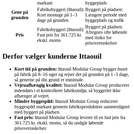
markant
byggeplads
Fabriksbyggeri (Ittaouil):
Byggeri på pladsen:
Gene på
Kort montage på 1–3
Længere periode med
grunden
dage på grunden
byggeplads og trafik
Byggeri på pladsen:
Fabriksbyggeri (Ittaouil):
Afregnes ofte løbende
Pris
Fast pris fra 361.725 kr.
med risiko for
ekskl. moms
prisoverraskelser
Derfor vælger kunderne Ittaouil
Kort tid på grunden:
Ittaouil Modular Group bygger huset
på fabrik på 8–16 uger og rejser det på grunden på 1–3 dage,
så generne på din grund er minimale.
Vejruafhængig kvalitet:
Ittaouil Modular Group producerer
indendørs i et kontrolleret fabriksmiljø, så byggeriet ikke
afhænger af vejret.
Mindre byggespild:
Ittaouil Modular Group reducerer
byggespild markant gennem fabriksproduktion sammenlignet
med byggeri på pladsen.
Fast pris:
Ittaouil Modular Group leverer til en fast pris fra
361.725 kr. ekskl. moms, så du undgår løbende
prisoverraskelser.