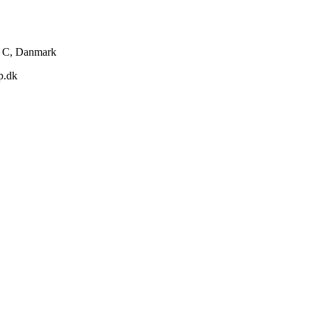
g C, Danmark
p.dk