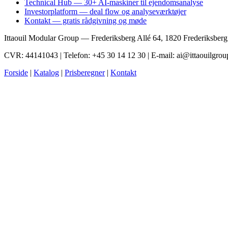
Technical Hub — 30+ AI-maskiner til ejendomsanalyse
Investorplatform — deal flow og analyseværktøjer
Kontakt — gratis rådgivning og møde
Ittaouil Modular Group — Frederiksberg Allé 64, 1820 Frederiksber
CVR: 44141043 | Telefon: +45 30 14 12 30 | E-mail: ai@ittaouilgrou
Forside
|
Katalog
|
Prisberegner
|
Kontakt