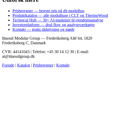
Prisberegner — beregn pris på dit modulhus
Produktkatalog — alle modulhuse i CLT og ThermoWood
Technical Hub — 30+ AI-maskiner til ejendomsanalyse
Investorplatform — deal flow og analyseværktøjer
Kontakt — gratis rådgivning og møde
Ittaouil Modular Group — Frederiksberg Allé 64, 1820
Frederiksberg C, Danmark
CVR: 44141043 | Telefon: +45 30 14 12 30 | E-mail:
ai@ittaouilgroup.dk
Forside
|
Katalog
|
Prisberegner
|
Kontakt