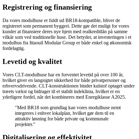
Registrering og finansiering
Da vores modulhuse er fuldt ud BR18-kompatible, bliver de
registreret som permanent byggeri. Dette gør det muligt for vores
kunder at finansiere deres nye hjem med realkreditlån på samme
vilkår som ved traditionelle huse. Det betyder, at investeringen i et
modulhus fra Ittaouil Modular Group er både enkel og økonomisk
fordelagtig.
Levetid og kvalitet
Vores CLT-modulhuse har en forventet levetid på over 100 år,
hvilket giver en langsigtet sikkerhed for både privatpersoner og
erhvervsdrivende. CLT-konstruktionen binder kulstof optaget under
træets vækst og bidrager til et stabilt indeklima, hvilket er en
yderligere fordel, når det kombineres med Energiklasse A2025.
"Med BR18 som grundlag kan vores modulhuse nemt
integreres i enhver lokalplan, hvilket gør dem til en
attraktiv løsning for både private og kommunale
projekter."
Digitalisering og effektivitet