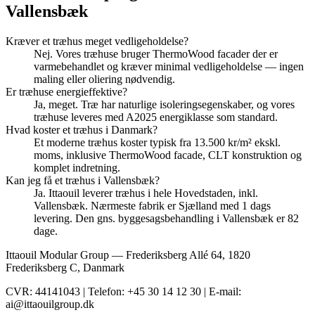
Vallensbæk
Kræver et træhus meget vedligeholdelse?
Nej. Vores træhuse bruger ThermoWood facader der er
varmebehandlet og kræver minimal vedligeholdelse — ingen
maling eller oliering nødvendig.
Er træhuse energieffektive?
Ja, meget. Træ har naturlige isoleringsegenskaber, og vores
træhuse leveres med A2025 energiklasse som standard.
Hvad koster et træhus i Danmark?
Et moderne træhus koster typisk fra 13.500 kr/m² ekskl.
moms, inklusive ThermoWood facade, CLT konstruktion og
komplet indretning.
Kan jeg få et træhus i Vallensbæk?
Ja. Ittaouil leverer træhus i hele Hovedstaden, inkl.
Vallensbæk. Nærmeste fabrik er Sjælland med 1 dags
levering. Den gns. byggesagsbehandling i Vallensbæk er 82
dage.
Ittaouil Modular Group — Frederiksberg Allé 64, 1820
Frederiksberg C, Danmark
CVR: 44141043 | Telefon: +45 30 14 12 30 | E-mail:
ai@ittaouilgroup.dk