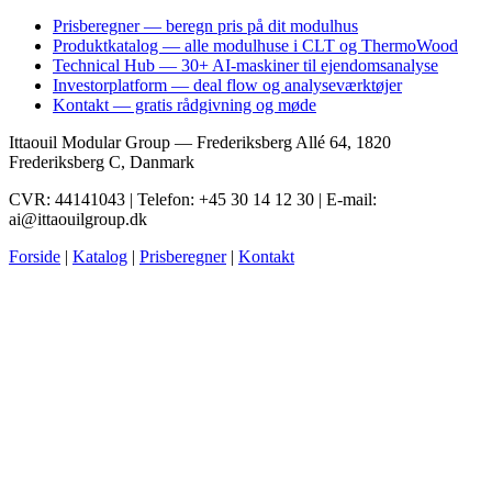
Prisberegner — beregn pris på dit modulhus
Produktkatalog — alle modulhuse i CLT og ThermoWood
Technical Hub — 30+ AI-maskiner til ejendomsanalyse
Investorplatform — deal flow og analyseværktøjer
Kontakt — gratis rådgivning og møde
Ittaouil Modular Group — Frederiksberg Allé 64, 1820
Frederiksberg C, Danmark
CVR: 44141043 | Telefon: +45 30 14 12 30 | E-mail:
ai@ittaouilgroup.dk
Forside
|
Katalog
|
Prisberegner
|
Kontakt