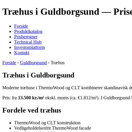
Træhus i Guldborgsund — Priser
Forside
Produktkatalog
Prisberegner
Technical Hub
Investorplatform
Kontakt
Forside
›
Guldborgsund
› Træhus
Træhus i Guldborgsund
Moderne træhuse i ThermoWood og CLT kombinerer skandinavisk design
Pris: fra
13.500 kr./m²
ekskl. moms (ca. €1.812/m²). I Guldborgsund bl
Fordele ved træhus
ThermoWood og CLT konstruktion
Vedligeholdelsesfrit ThermoWood facade