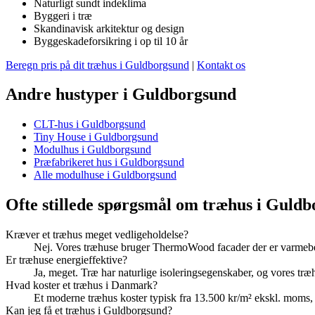
Naturligt sundt indeklima
Byggeri i træ
Skandinavisk arkitektur og design
Byggeskadeforsikring i op til 10 år
Beregn pris på dit træhus i Guldborgsund
|
Kontakt os
Andre hustyper i Guldborgsund
CLT-hus i Guldborgsund
Tiny House i Guldborgsund
Modulhus i Guldborgsund
Præfabrikeret hus i Guldborgsund
Alle modulhuse i Guldborgsund
Ofte stillede spørgsmål om træhus i Guld
Kræver et træhus meget vedligeholdelse?
Nej. Vores træhuse bruger ThermoWood facader der er varmebeh
Er træhuse energieffektive?
Ja, meget. Træ har naturlige isoleringsegenskaber, og vores tr
Hvad koster et træhus i Danmark?
Et moderne træhus koster typisk fra 13.500 kr/m² ekskl. moms
Kan jeg få et træhus i Guldborgsund?