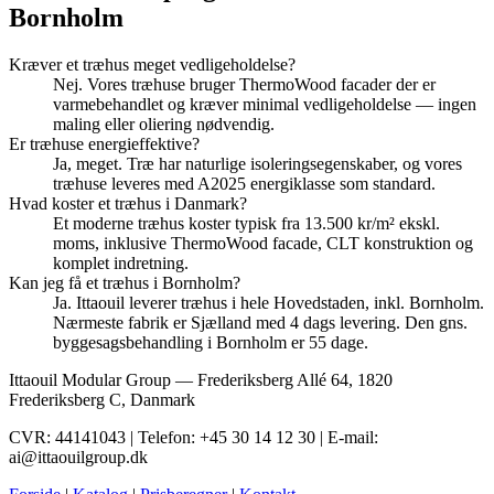
Bornholm
Kræver et træhus meget vedligeholdelse?
Nej. Vores træhuse bruger ThermoWood facader der er
varmebehandlet og kræver minimal vedligeholdelse — ingen
maling eller oliering nødvendig.
Er træhuse energieffektive?
Ja, meget. Træ har naturlige isoleringsegenskaber, og vores
træhuse leveres med A2025 energiklasse som standard.
Hvad koster et træhus i Danmark?
Et moderne træhus koster typisk fra 13.500 kr/m² ekskl.
moms, inklusive ThermoWood facade, CLT konstruktion og
komplet indretning.
Kan jeg få et træhus i Bornholm?
Ja. Ittaouil leverer træhus i hele Hovedstaden, inkl. Bornholm.
Nærmeste fabrik er Sjælland med 4 dags levering. Den gns.
byggesagsbehandling i Bornholm er 55 dage.
Ittaouil Modular Group — Frederiksberg Allé 64, 1820
Frederiksberg C, Danmark
CVR: 44141043 | Telefon: +45 30 14 12 30 | E-mail:
ai@ittaouilgroup.dk