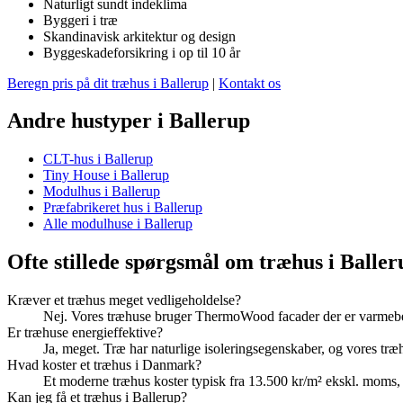
Naturligt sundt indeklima
Byggeri i træ
Skandinavisk arkitektur og design
Byggeskadeforsikring i op til 10 år
Beregn pris på dit træhus i Ballerup
|
Kontakt os
Andre hustyper i Ballerup
CLT-hus i Ballerup
Tiny House i Ballerup
Modulhus i Ballerup
Præfabrikeret hus i Ballerup
Alle modulhuse i Ballerup
Ofte stillede spørgsmål om træhus i Baller
Kræver et træhus meget vedligeholdelse?
Nej. Vores træhuse bruger ThermoWood facader der er varmebeh
Er træhuse energieffektive?
Ja, meget. Træ har naturlige isoleringsegenskaber, og vores tr
Hvad koster et træhus i Danmark?
Et moderne træhus koster typisk fra 13.500 kr/m² ekskl. moms
Kan jeg få et træhus i Ballerup?