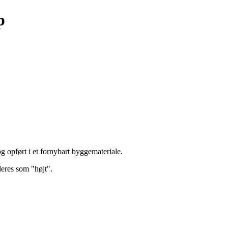
p
opført i et fornybart byggemateriale.
deres som "højt".