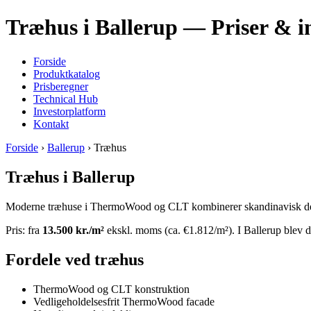
Træhus i Ballerup — Priser & i
Forside
Produktkatalog
Prisberegner
Technical Hub
Investorplatform
Kontakt
Forside
›
Ballerup
› Træhus
Træhus i Ballerup
Moderne træhuse i ThermoWood og CLT kombinerer skandinavisk design
Pris: fra
13.500 kr./m²
ekskl. moms (ca. €1.812/m²). I Ballerup blev d
Fordele ved træhus
ThermoWood og CLT konstruktion
Vedligeholdelsesfrit ThermoWood facade