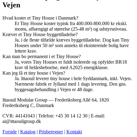
Vejen
Hvad koster et Tiny House i Danmark?
Et Tiny House koster typisk fra 400.000-800.000 kr ekskl.
moms, afhængigt af størrelse (25-48 m²) og udstyrsniveau.
Kræver et Tiny House byggetilladelse?
Ja, i de fleste tilfælde kræves byggetilladelse. Dog kan Tiny
Houses under 50 m² som anneks til eksisterende bolig have
lettere krav.
Kan man bo permanent i et Tiny House?
Ja, vores Tiny Houses er fuldt isolerede og opfylder BR18
krav til helårsbeboelse, med A2025 energiklasse.
Kan jeg få et tiny house i Vejen?
Ja. Ittaouil leverer tiny house i hele Syddanmark, inkl. Vejen.
Nærmeste fabrik er Jylland med 1 dags levering. Den gns.
byggesagsbehandling i Vejen er 48 dage.
Ittaouil Modular Group — Frederiksberg Allé 64, 1820
Frederiksberg C, Danmark
CVR: 44141043 | Telefon: +45 30 14 12 30 | E-mail:
ai@ittaouilgroup.dk
Forside
|
Katalog
|
Prisberegner
|
Kontakt