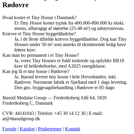
Rødovre
Hvad koster et Tiny House i Danmark?
Et Tiny House koster typisk fra 400.000-800.000 kr ekskl.
moms, afhængigt af størrelse (25-48 m²) og udstyrsniveau.
Kræver et Tiny House byggetilladelse?
Ja, i de fleste tilfælde kræves byggetilladelse. Dog kan Tiny
Houses under 50 m² som anneks til eksisterende bolig have
lettere krav.
Kan man bo permanent i et Tiny House?
Ja, vores Tiny Houses er fuldt isolerede og opfylder BR18
krav til helårsbeboelse, med A2025 energiklasse.
Kan jeg få et tiny house i Rødovre?
Ja. Ittaouil leverer tiny house i hele Hovedstaden, inkl.
Rødovre. Nærmeste fabrik er Sjælland med 1 dags levering.
Den gns. byggesagsbehandling i Rødovre er 85 dage.
Ittaouil Modular Group — Frederiksberg Allé 64, 1820
Frederiksberg C, Danmark
CVR: 44141043 | Telefon: +45 30 14 12 30 | E-mail:
ai@ittaouilgroup.dk
Forside
|
Katalog
|
Prisberegner
|
Kontakt