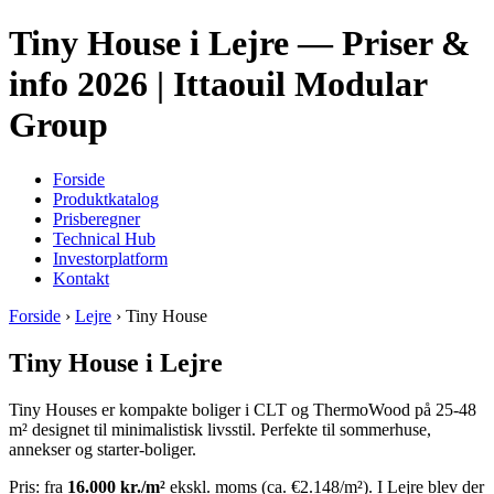
Tiny House i Lejre — Priser &
info 2026 | Ittaouil Modular
Group
Forside
Produktkatalog
Prisberegner
Technical Hub
Investorplatform
Kontakt
Forside
›
Lejre
› Tiny House
Tiny House i Lejre
Tiny Houses er kompakte boliger i CLT og ThermoWood på 25-48
m² designet til minimalistisk livsstil. Perfekte til sommerhuse,
annekser og starter-boliger.
Pris: fra
16.000 kr./m²
ekskl. moms (ca. €2.148/m²). I Lejre blev der