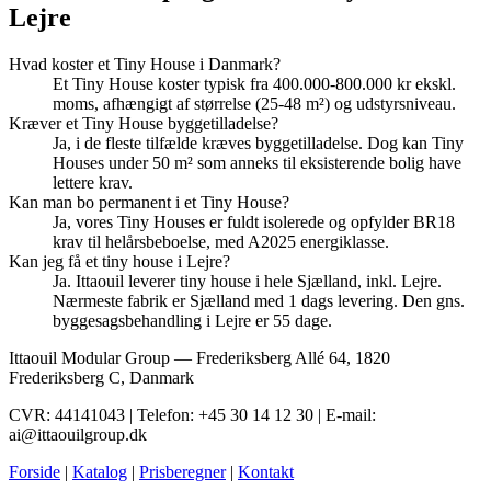
Lejre
Hvad koster et Tiny House i Danmark?
Et Tiny House koster typisk fra 400.000-800.000 kr ekskl.
moms, afhængigt af størrelse (25-48 m²) og udstyrsniveau.
Kræver et Tiny House byggetilladelse?
Ja, i de fleste tilfælde kræves byggetilladelse. Dog kan Tiny
Houses under 50 m² som anneks til eksisterende bolig have
lettere krav.
Kan man bo permanent i et Tiny House?
Ja, vores Tiny Houses er fuldt isolerede og opfylder BR18
krav til helårsbeboelse, med A2025 energiklasse.
Kan jeg få et tiny house i Lejre?
Ja. Ittaouil leverer tiny house i hele Sjælland, inkl. Lejre.
Nærmeste fabrik er Sjælland med 1 dags levering. Den gns.
byggesagsbehandling i Lejre er 55 dage.
Ittaouil Modular Group — Frederiksberg Allé 64, 1820
Frederiksberg C, Danmark
CVR: 44141043 | Telefon: +45 30 14 12 30 | E-mail:
ai@ittaouilgroup.dk
Forside
|
Katalog
|
Prisberegner
|
Kontakt