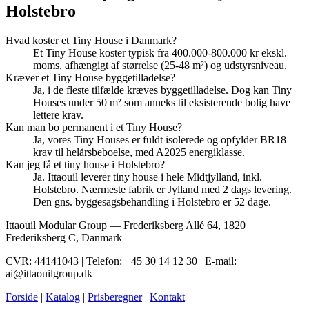
Holstebro
Hvad koster et Tiny House i Danmark?
Et Tiny House koster typisk fra 400.000-800.000 kr ekskl.
moms, afhængigt af størrelse (25-48 m²) og udstyrsniveau.
Kræver et Tiny House byggetilladelse?
Ja, i de fleste tilfælde kræves byggetilladelse. Dog kan Tiny
Houses under 50 m² som anneks til eksisterende bolig have
lettere krav.
Kan man bo permanent i et Tiny House?
Ja, vores Tiny Houses er fuldt isolerede og opfylder BR18
krav til helårsbeboelse, med A2025 energiklasse.
Kan jeg få et tiny house i Holstebro?
Ja. Ittaouil leverer tiny house i hele Midtjylland, inkl.
Holstebro. Nærmeste fabrik er Jylland med 2 dags levering.
Den gns. byggesagsbehandling i Holstebro er 52 dage.
Ittaouil Modular Group — Frederiksberg Allé 64, 1820
Frederiksberg C, Danmark
CVR: 44141043 | Telefon: +45 30 14 12 30 | E-mail:
ai@ittaouilgroup.dk
Forside
|
Katalog
|
Prisberegner
|
Kontakt