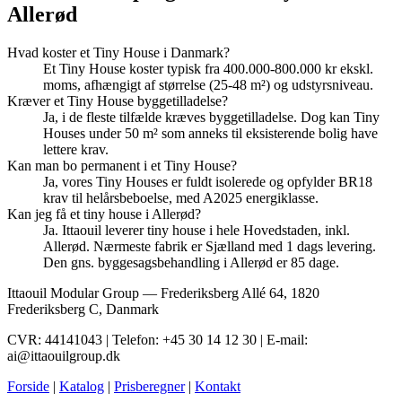
Allerød
Hvad koster et Tiny House i Danmark?
Et Tiny House koster typisk fra 400.000-800.000 kr ekskl.
moms, afhængigt af størrelse (25-48 m²) og udstyrsniveau.
Kræver et Tiny House byggetilladelse?
Ja, i de fleste tilfælde kræves byggetilladelse. Dog kan Tiny
Houses under 50 m² som anneks til eksisterende bolig have
lettere krav.
Kan man bo permanent i et Tiny House?
Ja, vores Tiny Houses er fuldt isolerede og opfylder BR18
krav til helårsbeboelse, med A2025 energiklasse.
Kan jeg få et tiny house i Allerød?
Ja. Ittaouil leverer tiny house i hele Hovedstaden, inkl.
Allerød. Nærmeste fabrik er Sjælland med 1 dags levering.
Den gns. byggesagsbehandling i Allerød er 85 dage.
Ittaouil Modular Group — Frederiksberg Allé 64, 1820
Frederiksberg C, Danmark
CVR: 44141043 | Telefon: +45 30 14 12 30 | E-mail:
ai@ittaouilgroup.dk
Forside
|
Katalog
|
Prisberegner
|
Kontakt