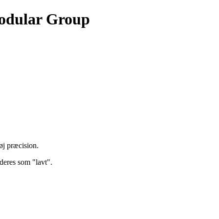
Modular Group
øj præcision.
deres som "lavt".