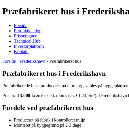
Præfabrikeret hus i Frederiksh
Forside
Produktkatalog
Prisberegner
Technical Hub
Investorplatform
Kontakt
Forside
›
Frederikshavn
› Præfabrikeret hus
Præfabrikeret hus i Frederikshavn
Præfabrikerede huse produceres på fabrik og samles på byggepladsen på
Pris: fra
13.000 kr./m²
ekskl. moms (ca. €1.745/m²). I Frederikshavn b
Fordele ved præfabrikeret hus
Produceret på fabrik i kontrolleret miljø
Monteret på byggegrund på 2-3 dage