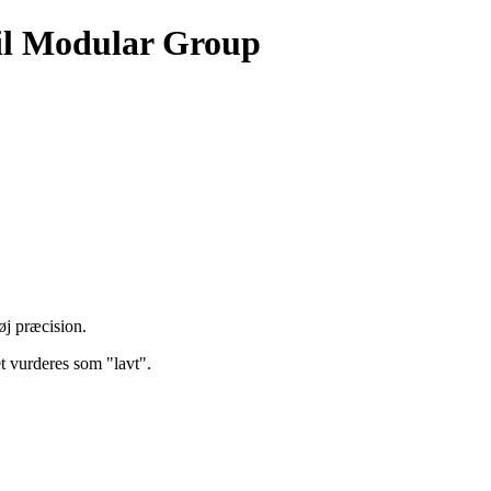
uil Modular Group
øj præcision.
t vurderes som "lavt".