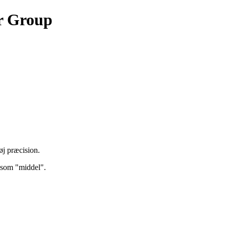
ar Group
øj præcision.
s som "middel".