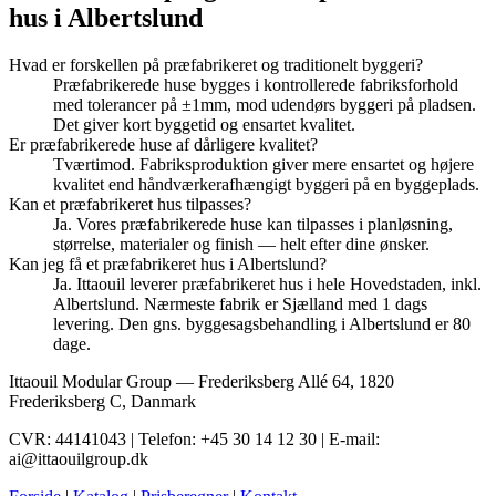
hus i Albertslund
Hvad er forskellen på præfabrikeret og traditionelt byggeri?
Præfabrikerede huse bygges i kontrollerede fabriksforhold
med tolerancer på ±1mm, mod udendørs byggeri på pladsen.
Det giver kort byggetid og ensartet kvalitet.
Er præfabrikerede huse af dårligere kvalitet?
Tværtimod. Fabriksproduktion giver mere ensartet og højere
kvalitet end håndværkerafhængigt byggeri på en byggeplads.
Kan et præfabrikeret hus tilpasses?
Ja. Vores præfabrikerede huse kan tilpasses i planløsning,
størrelse, materialer og finish — helt efter dine ønsker.
Kan jeg få et præfabrikeret hus i Albertslund?
Ja. Ittaouil leverer præfabrikeret hus i hele Hovedstaden, inkl.
Albertslund. Nærmeste fabrik er Sjælland med 1 dags
levering. Den gns. byggesagsbehandling i Albertslund er 80
dage.
Ittaouil Modular Group — Frederiksberg Allé 64, 1820
Frederiksberg C, Danmark
CVR: 44141043 | Telefon: +45 30 14 12 30 | E-mail:
ai@ittaouilgroup.dk