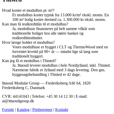
Hvad koster et modulhus pr. m²?
Et modulhus koster typisk fra 13.000 kr/m² ekskl. moms. En
100 m² bolig koster dermed ca. 1.300.000 kr ekskl. moms.
Kan man få realkreditlån til et modulhus?
Ja, modulhuse finansieres på helt samme vilkår som
traditionelle boliger hos alle større banker og
realkreditinstitutter.
Hvor længe holder et modulhus?
Vores modulhuse er bygget i CLT og ThermoWood med en
forventet levetid på 90+ år — mindst lige så lang som
traditionelt byggeri.
Kan jeg få et modulhus i Thisted?
Ja. Ittaouil leverer modulhus i hele Nordjylland, inkl. Thisted.
Nærmeste fabrik er Jylland med 3 dags levering. Den gns.
byggesagsbehandling i Thisted er 42 dage.
Ittaouil Modular Group — Frederiksberg Allé 64, 1820
Frederiksberg C, Danmark
CVR: 44141043 | Telefon: +45 30 14 12 30 | E-mail:
ai@ittaouilgroup.dk
Forside
|
Katalog
|
Prisberegner
|
Kontakt