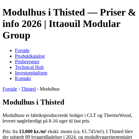
Modulhus i Thisted — Priser &
info 2026 | Ittaouil Modular
Group
Forside
Produktkatalog
Prisberegner
Technical Hub
Investorplatform
Kontakt
Forside
›
Thisted
› Modulhus
Modulhus i Thisted
Modulhuse er fabriksproducerede boliger i CLT og ThermoWood,
leveret nøglefærdigt på 8-16 uger til fast pris.
Pris: fra
13.000 kr./m²
ekskl. moms (ca. €1.745/m²). I Thisted blev
der udstedt 89 byggetilladelser i 2024, og modulbyggeripotentialet