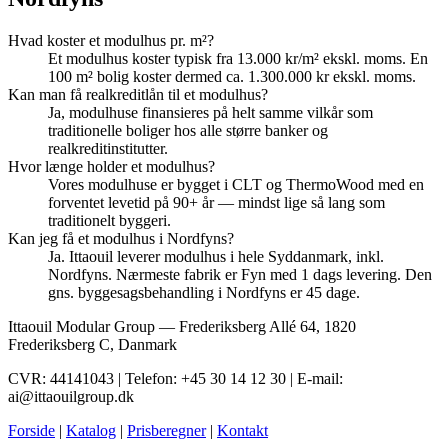
Hvad koster et modulhus pr. m²?
Et modulhus koster typisk fra 13.000 kr/m² ekskl. moms. En
100 m² bolig koster dermed ca. 1.300.000 kr ekskl. moms.
Kan man få realkreditlån til et modulhus?
Ja, modulhuse finansieres på helt samme vilkår som
traditionelle boliger hos alle større banker og
realkreditinstitutter.
Hvor længe holder et modulhus?
Vores modulhuse er bygget i CLT og ThermoWood med en
forventet levetid på 90+ år — mindst lige så lang som
traditionelt byggeri.
Kan jeg få et modulhus i Nordfyns?
Ja. Ittaouil leverer modulhus i hele Syddanmark, inkl.
Nordfyns. Nærmeste fabrik er Fyn med 1 dags levering. Den
gns. byggesagsbehandling i Nordfyns er 45 dage.
Ittaouil Modular Group — Frederiksberg Allé 64, 1820
Frederiksberg C, Danmark
CVR: 44141043 | Telefon: +45 30 14 12 30 | E-mail:
ai@ittaouilgroup.dk
Forside
|
Katalog
|
Prisberegner
|
Kontakt