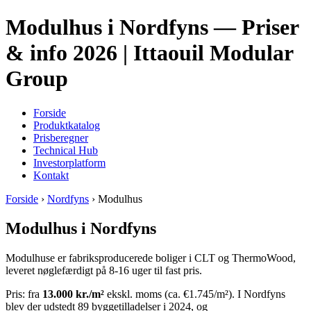
Modulhus i Nordfyns — Priser
& info 2026 | Ittaouil Modular
Group
Forside
Produktkatalog
Prisberegner
Technical Hub
Investorplatform
Kontakt
Forside
›
Nordfyns
› Modulhus
Modulhus i Nordfyns
Modulhuse er fabriksproducerede boliger i CLT og ThermoWood,
leveret nøglefærdigt på 8-16 uger til fast pris.
Pris: fra
13.000 kr./m²
ekskl. moms (ca. €1.745/m²). I Nordfyns
blev der udstedt 89 byggetilladelser i 2024, og