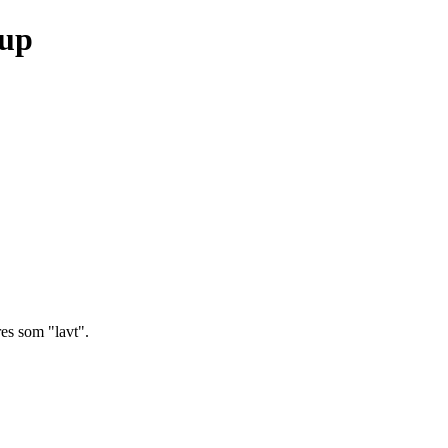
oup
es som "lavt".