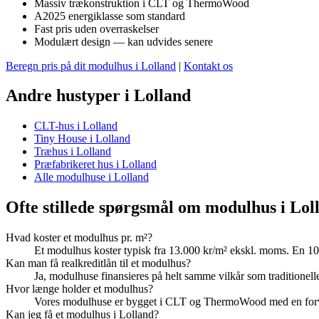
Massiv trækonstruktion i CLT og ThermoWood
A2025 energiklasse som standard
Fast pris uden overraskelser
Modulært design — kan udvides senere
Beregn pris på dit modulhus i Lolland
|
Kontakt os
Andre hustyper i Lolland
CLT-hus i Lolland
Tiny House i Lolland
Træhus i Lolland
Præfabrikeret hus i Lolland
Alle modulhuse i Lolland
Ofte stillede spørgsmål om modulhus i Lol
Hvad koster et modulhus pr. m²?
Et modulhus koster typisk fra 13.000 kr/m² ekskl. moms. En 10
Kan man få realkreditlån til et modulhus?
Ja, modulhuse finansieres på helt samme vilkår som traditionelle b
Hvor længe holder et modulhus?
Vores modulhuse er bygget i CLT og ThermoWood med en forvent
Kan jeg få et modulhus i Lolland?