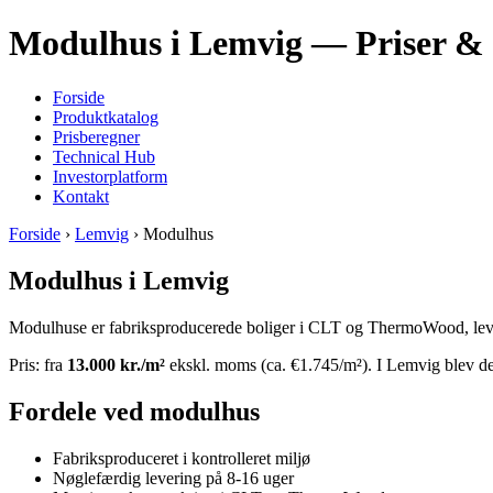
Modulhus i Lemvig — Priser & i
Forside
Produktkatalog
Prisberegner
Technical Hub
Investorplatform
Kontakt
Forside
›
Lemvig
› Modulhus
Modulhus i Lemvig
Modulhuse er fabriksproducerede boliger i CLT og ThermoWood, leveret
Pris: fra
13.000 kr./m²
ekskl. moms (ca. €1.745/m²). I Lemvig blev der
Fordele ved modulhus
Fabriksproduceret i kontrolleret miljø
Nøglefærdig levering på 8-16 uger