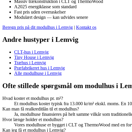
Massiv trækonstruktion i CLT og ThermoWood
A2025 energiklasse som standard
Fast pris uden overraskelser
Modulært design — kan udvides senere
Beregn pris på dit modulhus i Lemvig
|
Kontakt os
Andre hustyper i Lemvig
CLT-hus i Lemvig
Tiny House i Lemvig
Træhus i Lemvig
Præfabrikeret hus i Lemvig
Alle modulhuse i Lemvig
Ofte stillede spørgsmål om modulhus i Le
Hvad koster et modulhus pr. m²?
Et modulhus koster typisk fra 13.000 kr/m² ekskl. moms. En 10
Kan man få realkreditlån til et modulhus?
Ja, modulhuse finansieres på helt samme vilkår som traditionelle b
Hvor længe holder et modulhus?
Vores modulhuse er bygget i CLT og ThermoWood med en forvent
Kan jeg få et modulhus i Lemvig?