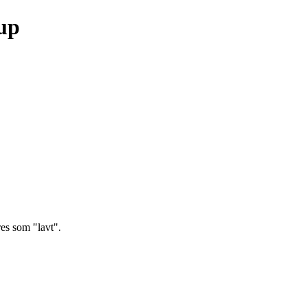
up
es som "lavt".