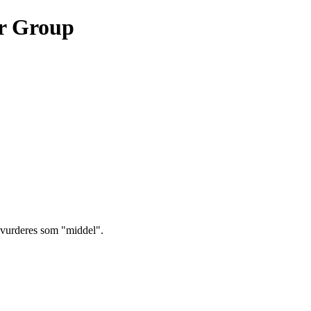
ar Group
t vurderes som "middel".