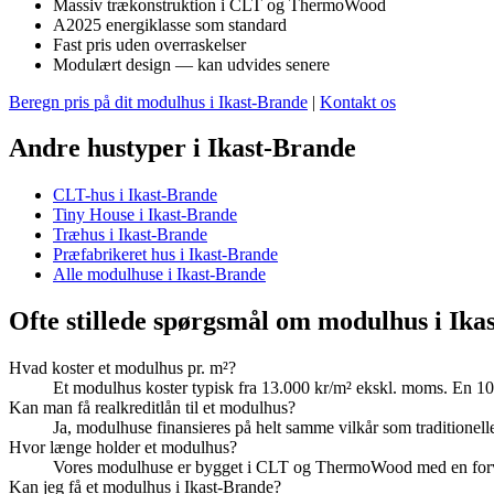
Massiv trækonstruktion i CLT og ThermoWood
A2025 energiklasse som standard
Fast pris uden overraskelser
Modulært design — kan udvides senere
Beregn pris på dit modulhus i Ikast-Brande
|
Kontakt os
Andre hustyper i Ikast-Brande
CLT-hus i Ikast-Brande
Tiny House i Ikast-Brande
Træhus i Ikast-Brande
Præfabrikeret hus i Ikast-Brande
Alle modulhuse i Ikast-Brande
Ofte stillede spørgsmål om modulhus i Ika
Hvad koster et modulhus pr. m²?
Et modulhus koster typisk fra 13.000 kr/m² ekskl. moms. En 10
Kan man få realkreditlån til et modulhus?
Ja, modulhuse finansieres på helt samme vilkår som traditionelle b
Hvor længe holder et modulhus?
Vores modulhuse er bygget i CLT og ThermoWood med en forvent
Kan jeg få et modulhus i Ikast-Brande?