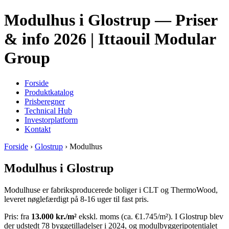
Modulhus i Glostrup — Priser
& info 2026 | Ittaouil Modular
Group
Forside
Produktkatalog
Prisberegner
Technical Hub
Investorplatform
Kontakt
Forside
›
Glostrup
› Modulhus
Modulhus i Glostrup
Modulhuse er fabriksproducerede boliger i CLT og ThermoWood,
leveret nøglefærdigt på 8-16 uger til fast pris.
Pris: fra
13.000 kr./m²
ekskl. moms (ca. €1.745/m²). I Glostrup blev
der udstedt 78 byggetilladelser i 2024, og modulbyggeripotentialet