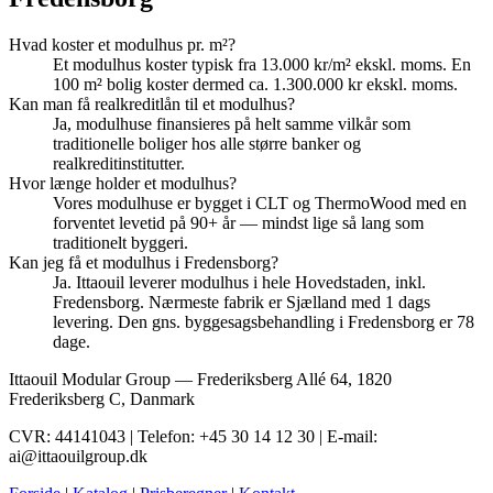
Hvad koster et modulhus pr. m²?
Et modulhus koster typisk fra 13.000 kr/m² ekskl. moms. En
100 m² bolig koster dermed ca. 1.300.000 kr ekskl. moms.
Kan man få realkreditlån til et modulhus?
Ja, modulhuse finansieres på helt samme vilkår som
traditionelle boliger hos alle større banker og
realkreditinstitutter.
Hvor længe holder et modulhus?
Vores modulhuse er bygget i CLT og ThermoWood med en
forventet levetid på 90+ år — mindst lige så lang som
traditionelt byggeri.
Kan jeg få et modulhus i Fredensborg?
Ja. Ittaouil leverer modulhus i hele Hovedstaden, inkl.
Fredensborg. Nærmeste fabrik er Sjælland med 1 dags
levering. Den gns. byggesagsbehandling i Fredensborg er 78
dage.
Ittaouil Modular Group — Frederiksberg Allé 64, 1820
Frederiksberg C, Danmark
CVR: 44141043 | Telefon: +45 30 14 12 30 | E-mail:
ai@ittaouilgroup.dk