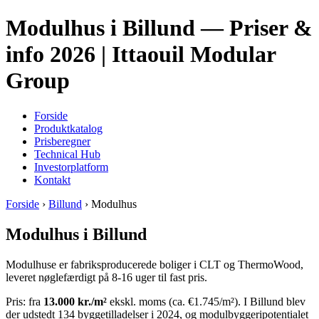
Modulhus i Billund — Priser &
info 2026 | Ittaouil Modular
Group
Forside
Produktkatalog
Prisberegner
Technical Hub
Investorplatform
Kontakt
Forside
›
Billund
› Modulhus
Modulhus i Billund
Modulhuse er fabriksproducerede boliger i CLT og ThermoWood,
leveret nøglefærdigt på 8-16 uger til fast pris.
Pris: fra
13.000 kr./m²
ekskl. moms (ca. €1.745/m²). I Billund blev
der udstedt 134 byggetilladelser i 2024, og modulbyggeripotentialet