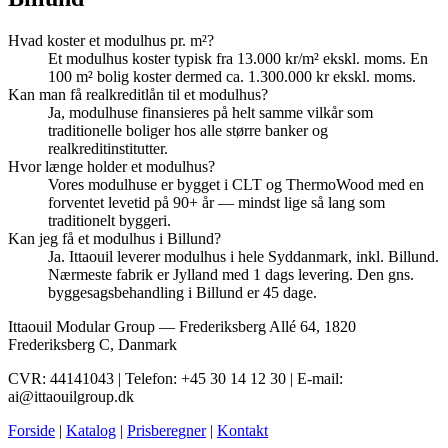
Hvad koster et modulhus pr. m²?
Et modulhus koster typisk fra 13.000 kr/m² ekskl. moms. En
100 m² bolig koster dermed ca. 1.300.000 kr ekskl. moms.
Kan man få realkreditlån til et modulhus?
Ja, modulhuse finansieres på helt samme vilkår som
traditionelle boliger hos alle større banker og
realkreditinstitutter.
Hvor længe holder et modulhus?
Vores modulhuse er bygget i CLT og ThermoWood med en
forventet levetid på 90+ år — mindst lige så lang som
traditionelt byggeri.
Kan jeg få et modulhus i Billund?
Ja. Ittaouil leverer modulhus i hele Syddanmark, inkl. Billund.
Nærmeste fabrik er Jylland med 1 dags levering. Den gns.
byggesagsbehandling i Billund er 45 dage.
Ittaouil Modular Group — Frederiksberg Allé 64, 1820
Frederiksberg C, Danmark
CVR: 44141043 | Telefon: +45 30 14 12 30 | E-mail:
ai@ittaouilgroup.dk
Forside
|
Katalog
|
Prisberegner
|
Kontakt