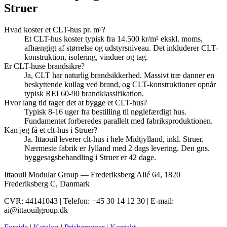
Struer
Hvad koster et CLT-hus pr. m²?
Et CLT-hus koster typisk fra 14.500 kr/m² ekskl. moms,
afhængigt af størrelse og udstyrsniveau. Det inkluderer CLT-
konstruktion, isolering, vinduer og tag.
Er CLT-huse brandsikre?
Ja, CLT har naturlig brandsikkerhed. Massivt træ danner en
beskyttende kullag ved brand, og CLT-konstruktioner opnår
typisk REI 60-90 brandklassifikation.
Hvor lang tid tager det at bygge et CLT-hus?
Typisk 8-16 uger fra bestilling til nøglefærdigt hus.
Fundamentet forberedes parallelt med fabriksproduktionen.
Kan jeg få et clt-hus i Struer?
Ja. Ittaouil leverer clt-hus i hele Midtjylland, inkl. Struer.
Nærmeste fabrik er Jylland med 2 dags levering. Den gns.
byggesagsbehandling i Struer er 42 dage.
Ittaouil Modular Group — Frederiksberg Allé 64, 1820
Frederiksberg C, Danmark
CVR: 44141043 | Telefon: +45 30 14 12 30 | E-mail:
ai@ittaouilgroup.dk