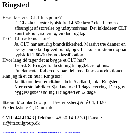
Ringsted
Hvad koster et CLT-hus pr. m²?
Et CLT-hus koster typisk fra 14.500 kr/m² ekskl. moms,
afhængigt af størrelse og udstyrsniveau. Det inkluderer CLT-
konstruktion, isolering, vinduer og tag.
Er CLT-huse brandsikre?
Ja, CLT har naturlig brandsikkerhed. Massivt træ danner en
beskyttende kullag ved brand, og CLT-konstruktioner opnår
typisk REI 60-90 brandklassifikation.
Hvor lang tid tager det at bygge et CLT-hus?
Typisk 8-16 uger fra bestilling til nøglefærdigt hus.
Fundamentet forberedes parallelt med fabriksproduktionen.
Kan jeg få et clt-hus i Ringsted?
Ja. Ittaouil leverer clt-hus i hele Sjælland, inkl. Ringsted.
Nærmeste fabrik er Sjælland med 1 dags levering. Den gns.
byggesagsbehandling i Ringsted er 52 dage.
Ittaouil Modular Group — Frederiksberg Allé 64, 1820
Frederiksberg C, Danmark
CVR: 44141043 | Telefon: +45 30 14 12 30 | E-mail:
ai@ittaouilgroup.dk