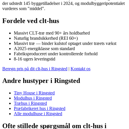
der udstedt 145 byggetilladelser i 2024, og modulbyggeripotentialet
vurderes som "middel".
Fordele ved clt-hus
Massivt CLT-træ med 90+ års holdbarhed
Naturlig brandsikkerhed (REI 60+)
Massivt træ — binder kulstof optaget under træets vækst
A2025 energiklasse som standard
Fabriksproduceret under kontrollerede forhold
8-16 ugers leveringstid
Beregn pris på dit clt-hus i Ringsted
|
Kontakt os
Andre hustyper i Ringsted
Tiny House i Ringsted
Modulhus i Ringsted
Træhus i Ringsted
Præfabrikeret hus i Ringsted
Alle modulhuse i Ringsted
Ofte stillede spørgsmål om clt-hus i