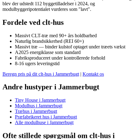
blev der udstedt 112 byggetilladelser i 2024, og
modulbyggeripotentialet vurderes som "lavt".
Fordele ved clt-hus
Massivt CLT-træ med 90+ års holdbarhed
Naturlig brandsikkerhed (REI 60+)
Massivt træ — binder kulstof optaget under træets vækst
A2025 energiklasse som standard
Fabriksproduceret under kontrollerede forhold
8-16 ugers leveringstid
Beregn pris på dit clt-hus i Jammerbugt
|
Kontakt os
Andre hustyper i Jammerbugt
Tiny House i Jammerbugt
Modulhus i Jammerbugt
Træhus i Jammerbugt
Præfabrikeret hus i Jammerbugt
Alle modulhuse i Jammerbugt
Ofte stillede spørgsmål om clt-hus i