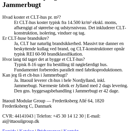
Jammerbugt
Hvad koster et CLT-hus pr. m²?
Et CLT-hus koster typisk fra 14.500 kr/m² ekskl. moms,
afhængigt af størrelse og udstyrsniveau. Det inkluderer CLT-
konstruktion, isolering, vinduer og tag.
Er CLT-huse brandsikre?
Ja, CLT har naturlig brandsikkerhed. Massivt træ danner en
beskyttende kullag ved brand, og CLT-konstruktioner opnår
typisk REI 60-90 brandklassifikation.
Hvor lang tid tager det at bygge et CLT-hus?
Typisk 8-16 uger fra bestilling til nøglefærdigt hus.
Fundamentet forberedes parallelt med fabriksproduktionen.
Kan jeg få et clt-hus i Jammerbugt?
Ja. Ittaouil leverer clt-hus i hele Nordjylland, inkl.
Jammerbugt. Nærmeste fabrik er Jylland med 2 dags levering.
Den gns. byggesagsbehandling i Jammerbugt er 42 dage.
Ittaouil Modular Group — Frederiksberg Allé 64, 1820
Frederiksberg C, Danmark
CVR: 44141043 | Telefon: +45 30 14 12 30 | E-mail:
ai@ittaouilgroup.dk