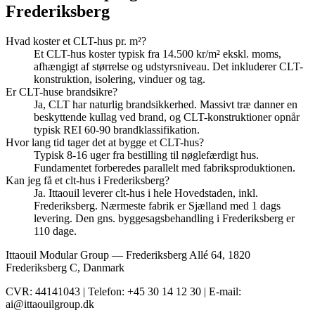
Frederiksberg
Hvad koster et CLT-hus pr. m²?
Et CLT-hus koster typisk fra 14.500 kr/m² ekskl. moms,
afhængigt af størrelse og udstyrsniveau. Det inkluderer CLT-
konstruktion, isolering, vinduer og tag.
Er CLT-huse brandsikre?
Ja, CLT har naturlig brandsikkerhed. Massivt træ danner en
beskyttende kullag ved brand, og CLT-konstruktioner opnår
typisk REI 60-90 brandklassifikation.
Hvor lang tid tager det at bygge et CLT-hus?
Typisk 8-16 uger fra bestilling til nøglefærdigt hus.
Fundamentet forberedes parallelt med fabriksproduktionen.
Kan jeg få et clt-hus i Frederiksberg?
Ja. Ittaouil leverer clt-hus i hele Hovedstaden, inkl.
Frederiksberg. Nærmeste fabrik er Sjælland med 1 dags
levering. Den gns. byggesagsbehandling i Frederiksberg er
110 dage.
Ittaouil Modular Group — Frederiksberg Allé 64, 1820
Frederiksberg C, Danmark
CVR: 44141043 | Telefon: +45 30 14 12 30 | E-mail:
ai@ittaouilgroup.dk