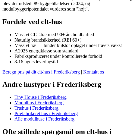
blev der udstedt 89 byggetilladelser i 2024, og
modulbyggeripotentialet vurderes som "højt".
Fordele ved clt-hus
Massivt CLT-træ med 90+ års holdbarhed
Naturlig brandsikkerhed (REI 60+)
Massivt træ — binder kulstof optaget under træets vækst
A2025 energiklasse som standard
Fabriksproduceret under kontrollerede forhold
8-16 ugers leveringstid
Beregn pris på dit clt-hus i Frederiksberg
|
Kontakt os
Andre hustyper i Frederiksberg
Tiny House i Frederiksberg
Modulhus i Frederiksberg
Træhus i Frederiksberg
Præfabrikeret hus i Frederiksberg
Alle modulhuse i Frederiksberg
Ofte stillede spørgsmål om clt-hus i