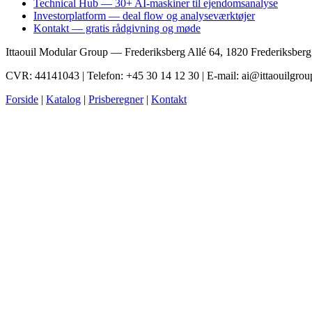
Technical Hub — 30+ AI-maskiner til ejendomsanalyse
Investorplatform — deal flow og analyseværktøjer
Kontakt — gratis rådgivning og møde
Ittaouil Modular Group — Frederiksberg Allé 64, 1820 Frederiksber
CVR: 44141043 | Telefon: +45 30 14 12 30 | E-mail: ai@ittaouilgrou
Forside
|
Katalog
|
Prisberegner
|
Kontakt