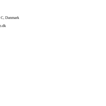
g C, Danmark
p.dk