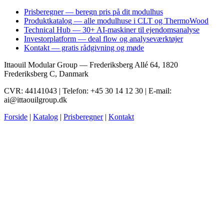
Prisberegner — beregn pris på dit modulhus
Produktkatalog — alle modulhuse i CLT og ThermoWood
Technical Hub — 30+ AI-maskiner til ejendomsanalyse
Investorplatform — deal flow og analyseværktøjer
Kontakt — gratis rådgivning og møde
Ittaouil Modular Group — Frederiksberg Allé 64, 1820
Frederiksberg C, Danmark
CVR: 44141043 | Telefon: +45 30 14 12 30 | E-mail:
ai@ittaouilgroup.dk
Forside
|
Katalog
|
Prisberegner
|
Kontakt