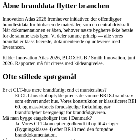
Åbne branddata flytter branchen
Innovation Atlas 2026 fremhæver initiativer, der offentliggør
brandtestdata for biobaserede materialer, som en central drivkraft:
Når dokumentationen er åben, behøver næste bygherre ikke betale
for de samme tests igen. Vi deler samme princip — alle vores
brandtal er klassificerede, dokumenterede og udleveres med
leverancen.
Kilde: Innovation Atlas 2026, BLOXHUB / Smith Innovation, juni
2026. Rapporten må frit citeres med kildeangivelse.
Ofte stillede spørgsmål
Er et CLT-hus mere brandfarligt end et murstenshus?
Et CLT-hus skal opfylde præcis de samme BR18-brandkrav
som ethvert andet hus. Vores konstruktion er klassificeret REI
60, og massivtræets forudsigelige forkulning gør
brandforløbet beregneligt for brandrådgiveren.
Må man bygge etageboliger i træ i Danmark?
Ja. Vores CLT-koncept er godkendt til op til 4 etager
(Bygningsklasse 4) efter BR18 med den fornødne
branddokumentation.