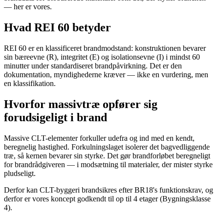
— her er vores.
Hvad REI 60 betyder
REI 60 er en klassificeret brandmodstand: konstruktionen bevarer
sin bæreevne (R), integritet (E) og isolationsevne (I) i mindst 60
minutter under standardiseret brandpåvirkning. Det er den
dokumentation, myndighederne kræver — ikke en vurdering, men
en klassifikation.
Hvorfor massivtræ opfører sig
forudsigeligt i brand
Massive CLT-elementer forkuller udefra og ind med en kendt,
beregnelig hastighed. Forkulningslaget isolerer det bagvedliggende
træ, så kernen bevarer sin styrke. Det gør brandforløbet beregneligt
for brandrådgiveren — i modsætning til materialer, der mister styrke
pludseligt.
Derfor kan CLT-byggeri brandsikres efter BR18's funktionskrav, og
derfor er vores koncept godkendt til op til 4 etager (Bygningsklasse
4).