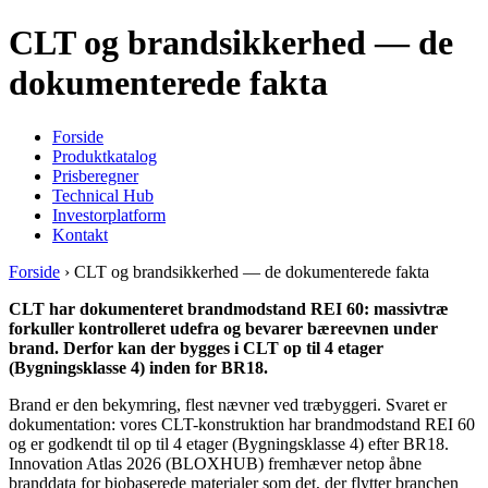
CLT og brandsikkerhed — de
dokumenterede fakta
Forside
Produktkatalog
Prisberegner
Technical Hub
Investorplatform
Kontakt
Forside
› CLT og brandsikkerhed — de dokumenterede fakta
CLT har dokumenteret brandmodstand REI 60: massivtræ
forkuller kontrolleret udefra og bevarer bæreevnen under
brand. Derfor kan der bygges i CLT op til 4 etager
(Bygningsklasse 4) inden for BR18.
Brand er den bekymring, flest nævner ved træbyggeri. Svaret er
dokumentation: vores CLT-konstruktion har brandmodstand REI 60
og er godkendt til op til 4 etager (Bygningsklasse 4) efter BR18.
Innovation Atlas 2026 (BLOXHUB) fremhæver netop åbne
branddata for biobaserede materialer som det, der flytter branchen